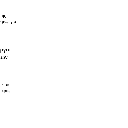
σης
 μας, για
ργοί
ιων
ς που
τερης