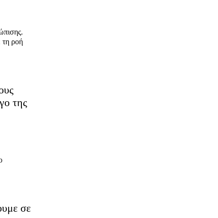
ώπισης.
 τη ροή
ους
γο της
ο
ουμε σε