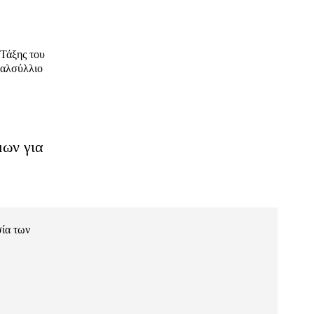
 Τάξης του
 αλσύλλιο
ων για
ία των