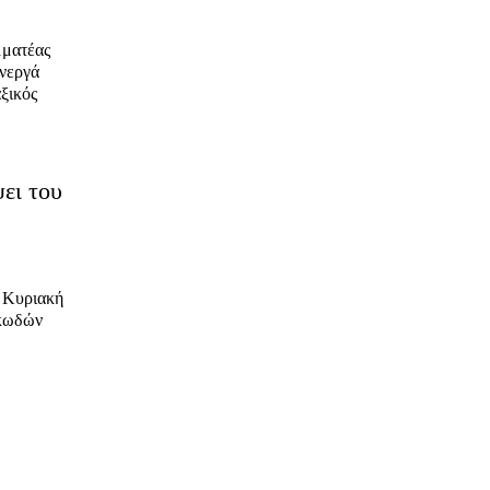
ματέας
νεργά
ξικός
ει του
ν Κυριακή
κωδών