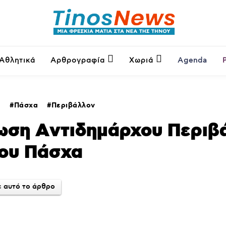
Αθλητικά
Αρθρογραφία
Χωριά
Agenda
Πάσχα
Περιβάλλον
ωση Aντιδημάρχου Περιβ
του Πάσχα
 αυτό το άρθρο