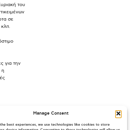
Κυριακή του
τικειμένων
ρτα σε
 κλπ.
όστιμο
ς για την
 η
κές
Manage Consent
the best experiences, we use technologies like cookies to store
ss device information. Consenting to these technologies will allow us