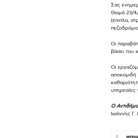
Σας ενημερ
Θωμά 23/4
(έπιπλα,
στ
πεζοδρόμια
Οι παραβάτ
βάσει του 
Οι εργαζόμ
αποκομιδή 
καθαριότητ
υπηρεσίες 
Ο Αντιδήμ
Ιωάννης Γ.
ΜΕΡΊΔ