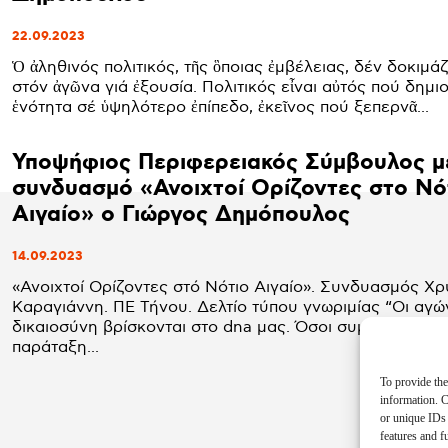
22.09.2023
Ὁ ἀληθινός πολιτικός, τῆς ὃποιας ἐμβέλειας, δέν δοκιμάζ
στόν ἀγῶνα γιά ἐξουσία. Πολιτικός εἶναι αὐτός πού δημι
ἑνότητα σέ ὑψηλότερο ἐπίπεδο, ἐκεῖνος πού ξεπερνᾶ...
Υποψήφιος Περιφερειακός Σύμβουλος μ
συνδυασμό «Ανοιχτοί Ορίζοντες στο Νό
Αιγαίο» ο Γιώργος Δημόπουλος
14.09.2023
«Ανοιχτοί Ορίζοντες στό Νότιο Αιγαίο». Συνδυασμός Χ
Καραγιάννη. ΠΕ Τήνου. Δελτίο τύπου γνωριμίας “Οι αγώνες για
δικαιοσύνη βρίσκονται στο dna μας. Όσοι συμμετέχουμ
παράταξη...
To provide the
information. C
or unique IDs 
features and f