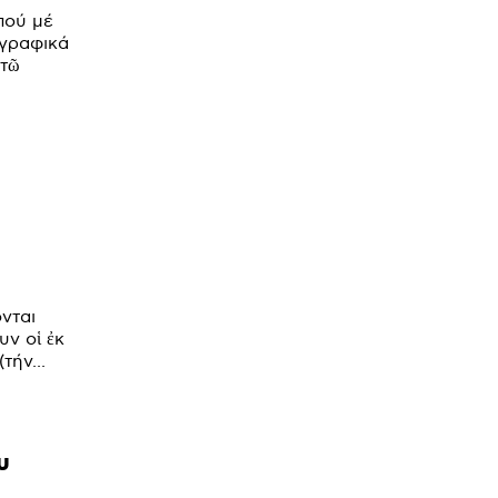
πού μέ
ογραφικά
στῶ
νται
ν οἱ ἐκ
τήν...
υ