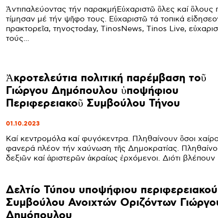
Ἀντιπαλεύοντας τήν παρακμήΕὐχαριστῶ ὃλες καί ὃλους 
τίμησαν μέ τήν ψῆφο τους. Εὐχαριστῶ τά τοπικά εἰδησε
πρακτορεῖα, τηνοςτoday, TinosNews, Tinos Live, εὐχαρι
τούς...
Ἀκροτελεύτια πολιτική παρέμβαση τοῦ
Γιώργου Δημόπουλου ὑποψήφιου
Περιφερειακοῦ Συμβούλου Τήνου
01.10.2023
Καί κεντρομόλα καί φυγόκεντρα. Πληθαίνουν ὃσοι χαίρο
φανερά πλέον τήν χαύνωση τῆς Δημοκρατίας. Πληθαίνου
δεξιῶν καί ἀριστερῶν ἀκραίως ἐρχόμενοι. Διότι βλέπουν (
Δελτίο Τύπου υποψήφιου περιφερειακού
Συμβούλου Ανοιχτών Οριζόντων Γιώργο
Δημόπουλου