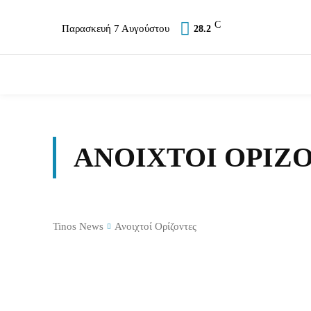
C
Παρασκευή 7 Αυγούστου
28.2
Επικαιρότητα
Σύλλογοι
Εκκλησία
Α
ΑΝΟΙΧΤΟΊ ΟΡΊΖ
Tinos News
Ανοιχτοί Ορίζοντες