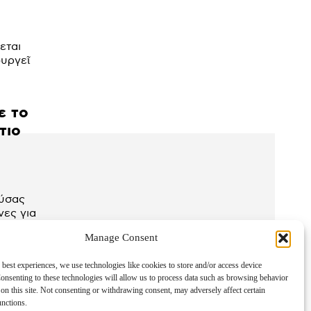
εται
ουργεῖ
ε το
τιο
ρύσας
ε στην
Manage Consent
 best experiences, we use technologies like cookies to store and/or access device
onsenting to these technologies will allow us to process data such as browsing behavior
on this site. Not consenting or withdrawing consent, may adversely affect certain
unctions.