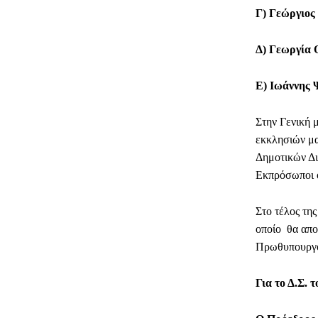
Γ) Γεώργιος
Δ) Γεωργία 
Ε) Ιωάννης 
Στην Γενική 
εκκλησιών μα
Δημοτικών Δι
Εκπρόσωποι 
Στο τέλος τη
οποίο θα απο
Πρωθυπουργ
Για το Δ.Σ