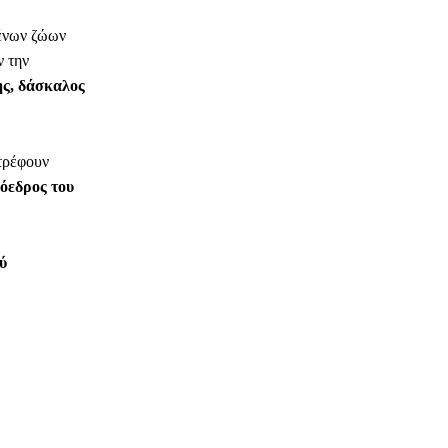
ένων ζώων
ν την
ης, δάσκαλος
τρέφουν
όεδρος του
ύ