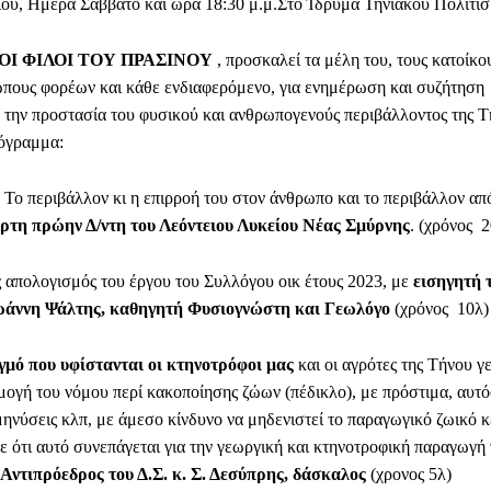
ίου, Ημέρα Σάββατο και ώρα 18:30 μ.μ.Στο Ίδρυμα Τηνιακού Πολιτι
ΟΙ ΦΙΛΟΙ ΤΟΥ ΠΡΑΣΙΝΟΥ
, προσκαλεί τα μέλη του, τους κατοίκο
πους φορέων και κάθε ενδιαφερόμενο, για ενημέρωση και συζήτηση
 την προστασία του φυσικού και ανθρωπογενούς περιβάλλοντος της Τή
όγραμμα:
: Το περιβάλλον κι η επιρροή του στον άνθρωπο και το περιβάλλον απ
ρτη πρώην Δ/ντη του Λεόντειου Λυκείου Νέας Σμύρνης
. (χρόνος 2
 απολογισμός του έργου του Συλλόγου οικ έτους 2023, με
εισηγητή 
 Ιωάννη Ψάλτης, καθηγητή Φυσιογνώστη και Γεωλόγο
(χρόνος
10λ)
γμό που υφίστανται οι κτηνοτρόφοι μας
και οι αγρότες της Τήνου γ
μογή του νόμου περί κακοποίησης ζώων (πέδικλο), με πρόστιμα, αυτ
 μηνύσεις κλπ, με άμεσο κίνδυνο να μηδενιστεί το παραγωγικό ζωικό 
με ότι αυτό συνεπάγεται για την γεωργική και κτηνοτροφική παραγωγή
 Αντιπρόεδρος του Δ.Σ. κ. Σ. Δεσύπρης, δάσκαλος
(χρονος 5λ)