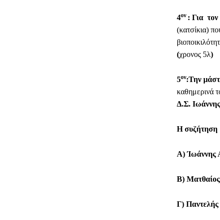
ον
4
: Για το
(κατσίκια) π
βιοποικιλότη
(
χρονος 5λ
)
ον
5
:Την μάσ
καθημερινά τ
Δ.Σ. Ιωάννη
Η συζήτηση 
Α) Ίωάννης 
Β) Ματθαίος
Γ) Παντελής