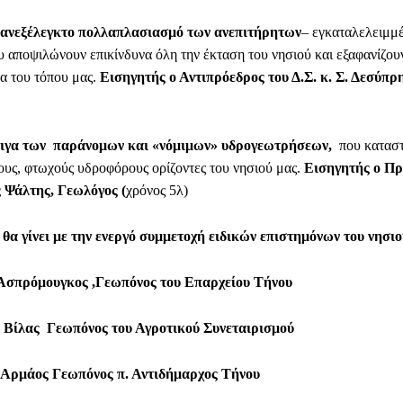
ν ανεξέλεγκτο πολλαπλασιασμό των ανεπιτήρητων
– εγκαταλελειμμ
ου αποψιλώνουν επικίνδυνα όλη την έκταση του νησιού και εξαφανίζου
τα του τόπου μας.
Εισηγητής ο Αντιπρόεδρος του Δ.Σ. κ. Σ. Δεσύπρ
τιγα των παράνομων και «νόμιμων» υδρογεωτρήσεων,
που κατασ
ους, φτωχούς υδροφόρους ορίζοντες του νησιού μας.
Εισηγητής ο Πρ
ς Ψάλτης, Γεωλόγος (
χρόνος 5λ)
θα γίνει με την ενεργό συμμετοχή ειδικών επιστημόνων του νησιο
Ασπρόμουγκος ,Γεωπόνος του Επαρχείου Τήνου
 Βίλας Γεωπόνος του Αγροτικού Συνεταιρισμού
 Αρμάος Γεωπόνος π. Αντιδήμαρχος Τήνου