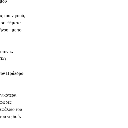
σμού
υς του νησιού,
 σε θέματα
νου , με το
ό τον
κ.
0λ).
τον Πρόεδρο
ενικότερα,
όφωρες
κεφάλαιο του
 του νησιού
.