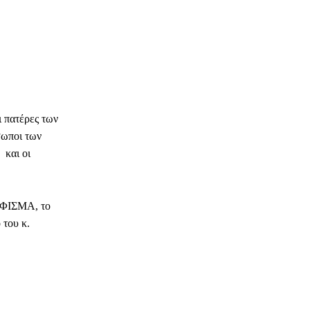
 πατέρες των
σωποι των
 και οι
ΨΗΦΙΣΜΑ, το
 του κ.