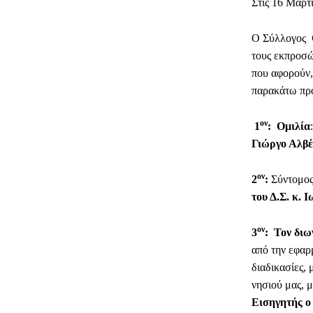
Στις 16 Μαρτ
Ο Σύλλογος
τους εκπροσώ
που αφορούν,
παρακάτω πρ
ον
1
: Ομιλία
Γιώργο Αλβέ
ον
2
:
Σύντομος
του Δ.Σ. κ.
ον
3
: Τον διω
από την εφαρ
διαδικασίες,
νησιού μας, 
Εισηγητής
ο