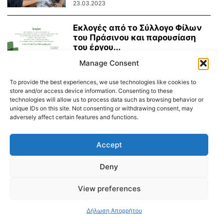
23.03.2023
Εκλογές από το Σύλλογο Φίλων
του Πράσινου και παρουσίαση
του έργου...
26.02.2023
Manage Consent
To provide the best experiences, we use technologies like cookies to
Σύλλογος «Φίλοι του Πρασίνου» :
store and/or access device information. Consenting to these
Κυκλοφορία Βυτίου μεταφοράς
technologies will allow us to process data such as browsing behavior or
λυμάτων
unique IDs on this site. Not consenting or withdrawing consent, may
adversely affect certain features and functions.
13.02.2023
Accept
Διαύγεια – Δήμου Τήνου
Deny
Δημοτικό Λιμενικό Ταμείο Τήνου – Άνδρου
Εορτολόγιο
Tinos Island Live Webcamera
Χάρτης Πλοίων
View preferences
© 2026
Δήλωση Απορρήτου