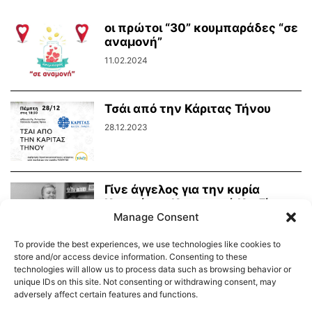
οι πρώτοι “30” κουμπαράδες “σε
αναμονή”
11.02.2024
Τσάι από την Κάριτας Τήνου
28.12.2023
Γίνε άγγελος για την κυρία
Κατερίνα – Κοινωνική Κουζίνα
Τήνου
Manage Consent
26.09.2023
To provide the best experiences, we use technologies like cookies to
store and/or access device information. Consenting to these
technologies will allow us to process data such as browsing behavior or
unique IDs on this site. Not consenting or withdrawing consent, may
adversely affect certain features and functions.
Διαύγεια – Δήμου Τήνου