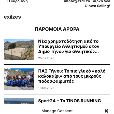
… Η Καρδιανή
υποδέχεται το Τσίρκο Sea
Clown Sailing!
exilzes
ΠΑΡΟΜΟΙΑ ΑΡΘΡΑ
Νέα χρηματοδότηση από το
Υπουργείο Αθλητισμού στον
Δήμο Τήνου για αθλητικές...
25.07.2026
ΠΑΣ Τήνου: Το πιο γλυκό «καλό
καλοκαίρι» από τους μικρούς
ποδοσφαιριστές
16.06.2026
Sport24 – To TINOS RUNNING
EXPERIENCE AVANCE 2026
απέδειξε ότι η...
Manage Consent