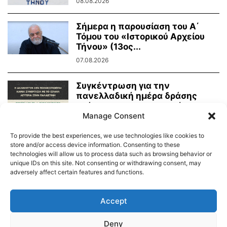
08.08.2026
Σήμερα η παρουσίαση του Α΄
Τόμου του «Ιστορικού Αρχείου
Τήνου» (13ος...
07.08.2026
Συγκέντρωση για την
πανελλαδική ημέρα δράσης
ενάντια στην γενοκτονία στην
Παλαιστίνη
Manage Consent
07.08.2026
To provide the best experiences, we use technologies like cookies to
store and/or access device information. Consenting to these
technologies will allow us to process data such as browsing behavior or
unique IDs on this site. Not consenting or withdrawing consent, may
adversely affect certain features and functions.
Διαύγεια – Δήμου Τήνου
Δημοτικό Λιμενικό Ταμείο Τήνου – Άνδρου
Εορτολόγιο
Accept
Tinos Island Live Webcamera
Χάρτης Πλοίων
Deny