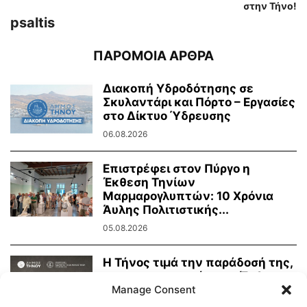
στην Τήνο!
psaltis
ΠΑΡΟΜΟΙΑ ΑΡΘΡΑ
Διακοπή Υδροδότησης σε
Σκυλαντάρι και Πόρτο – Εργασίες
στο Δίκτυο Ύδρευσης
06.08.2026
Επιστρέφει στον Πύργο η
Έκθεση Τηνίων
Μαρμαρογλυπτών: 10 Χρόνια
Άυλης Πολιτιστικής...
05.08.2026
Η Τήνος τιμά την παράδοσή της,
τη μαρμαροτεχνία της. Έκθεση
Manage Consent
Τήνιων...