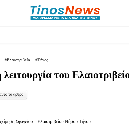
ητικά
Αρθρογραφία
Χωριά
Agenda
Podcas
Ελαιοτριβείο
Τήνος
η λειτουργία του Ελαιοτριβεί
αυτό το άρθρο
χείρηση Σφαγείου – Ελαιοτριβείου Νήσου Τήνου