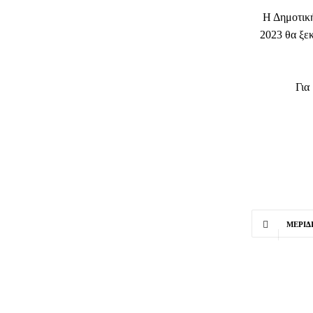
Η Δημοτική
2023 θα ξεκ
Για
ΜΕΡΊΔ