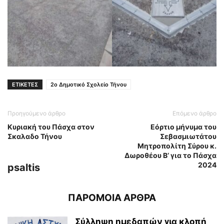
ΕΤΙΚΕΤΕΣ
2ο Δημοτικό Σχολείο Τήνου
Προηγούμενο άρθρο
Επόμενο άρθρο
Κυριακή του Πάσχα στον
Εόρτιο μήνυμα του
Σκαλαδο Τήνου
Σεβασμιωτάτου
Μητροπολίτη Σύρου κ.
Δωροθέου Β’ για το Πάσχα
2024
psaltis
ΠΑΡΟΜΟΙΑ ΑΡΘΡΑ
Σύλληψη ημεδαπών για κλοπή