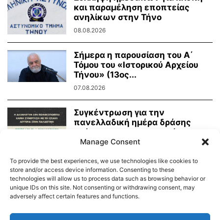
και παραμέληση εποπτείας
ανηλίκων στην Τήνο
08.08.2026
Σήμερα η παρουσίαση του Α΄
Τόμου του «Ιστορικού Αρχείου
Τήνου» (13ος...
07.08.2026
Συγκέντρωση για την
πανελλαδική ημέρα δράσης
ενάντια στην γενοκτονία στην
Παλαιστίνη
Manage Consent
07.08.2026
To provide the best experiences, we use technologies like cookies to
store and/or access device information. Consenting to these
technologies will allow us to process data such as browsing behavior or
unique IDs on this site. Not consenting or withdrawing consent, may
adversely affect certain features and functions.
Διαύγεια – Δήμου Τήνου