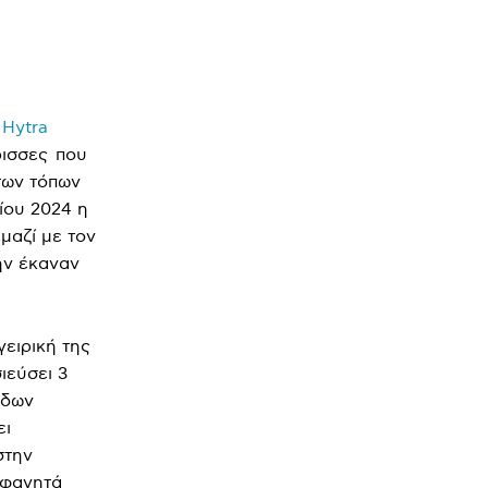
ο
Hytra
ρισσες που
των τόπων
ίου 2024 η
μαζί με τον
ην έκαναν
ειρική της
ιεύσει 3
άδων
ει
στην
 φαγητά