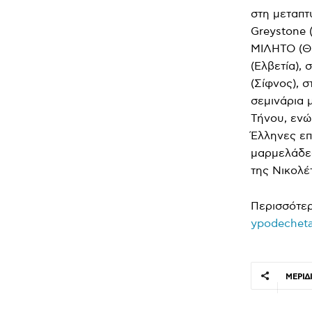
στη μεταπτυ
Greystone 
ΜΙΛΗΤΟ (Θε
(Ελβετία),
(Σίφνος), 
σεμινάρια 
Τήνου, ενώ
Έλληνες επ
μαρμελάδες
της Νικολέ
Περισσότε
ypodechetai
ΜΕΡΊΔ