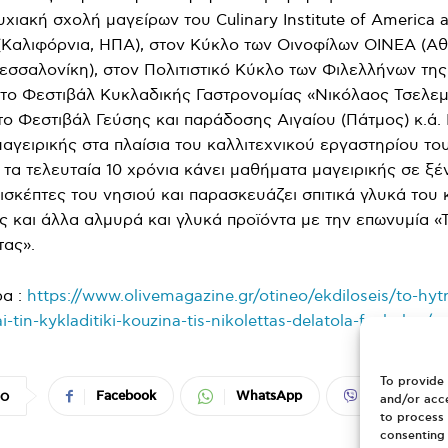
χιακή σχολή μαγείρων του Culinary Institute of America a
(Καλιφόρνια, ΗΠΑ), στον Κύκλο των Οινοφίλων ΟΙΝΕΑ (Αθ
σσαλονίκη), στον Πολιτιστικό Κύκλο των Φιλελλήνων της
 στο Φεστιβάλ Κυκλαδικής Γαστρονομίας «Νικόλαος Τσελε
στο Φεστιβάλ Γεύσης και παράδοσης Αιγαίου (Πάτμος) κ.ά.
μαγειρικής στα πλαίσια του καλλιτεχνικού εργαστηρίου τ
 τα τελευταία 10 χρόνια κάνει μαθήματα μαγειρικής σε ξέ
ισκέπτες του νησιού και παρασκευάζει σπιτικά γλυκά του 
 και άλλα αλμυρά και γλυκά προϊόντα με την επωνυμία «Τ
τας».
ρα :
https://www.olivemagazine.gr/otineo/ekdiloseis/to-hyt
-tin-kykladitiki-kouzina-tis-nikolettas-delatola-foskolou/
To provide 
Facebook
WhatsApp
Viber
ΙΟ
and/or acce
to process 
consenting 