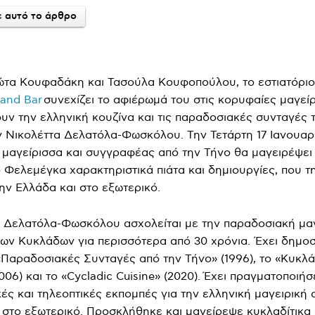
 αυτό το άρθρο
ιώτα Κουφαδάκη και Τασούλα Κουφοπούλου, το εστιατόρι
 and Bar
συνεχίζει το αφιέρωμά του στις κορυφαίες μαγεί
υν την ελληνική κουζίνα και τις παραδοσιακές συνταγές 
ν Νικολέττα Δελατόλα-Φωσκόλου. Την Τετάρτη 17 Ιανουαρ
μαγείρισσα και συγγραφέας από την Τήνο θα μαγειρέψει 
 Φελεμέγκα χαρακτηριστικά πιάτα και δημιουργίες, που τ
ην Ελλάδα και στο εξωτερικό.
 Δελατόλα-Φωσκόλου ασχολείται με την παραδοσιακή μαγ
των Κυκλάδων για περισσότερα από 30 χρόνια. Έχει δημοσ
ς «Παραδοσιακές Συνταγές από την Τήνο» (1996), το «Κυκλ
006) και το «Cycladic Cuisine» (2020). Έχει πραγματοποιήσ
ές και τηλεοπτικές εκπομπές για την ελληνική μαγειρική 
 στο εξωτερικό. Προσκλήθηκε και μαγείρεψε κυκλαδίτικα