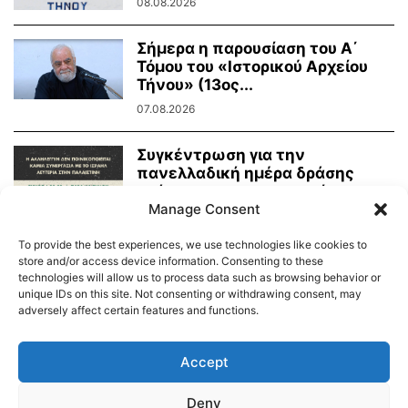
08.08.2026
Σήμερα η παρουσίαση του Α΄
Τόμου του «Ιστορικού Αρχείου
Τήνου» (13ος...
07.08.2026
Συγκέντρωση για την
πανελλαδική ημέρα δράσης
ενάντια στην γενοκτονία στην
Manage Consent
Παλαιστίνη
07.08.2026
To provide the best experiences, we use technologies like cookies to
store and/or access device information. Consenting to these
technologies will allow us to process data such as browsing behavior or
unique IDs on this site. Not consenting or withdrawing consent, may
adversely affect certain features and functions.
Διαύγεια – Δήμου Τήνου
Δημοτικό Λιμενικό Ταμείο Τήνου – Άνδρου
Εορτολόγιο
Accept
Tinos Island Live Webcamera
Χάρτης Πλοίων
Deny