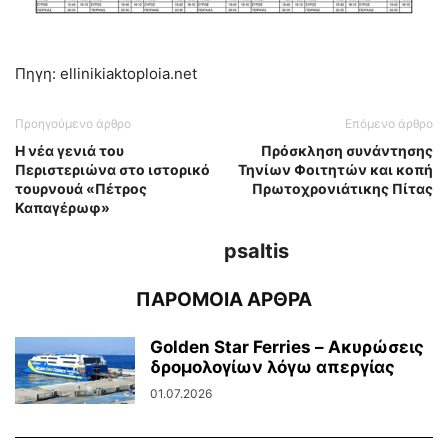
Πηγη: ellinikiaktoploia.net
Προηγούμενο άρθρο
Επόμενο άρθρο
Η νέα γενιά του
Πρόσκληση συνάντησης
Περιστεριώνα στο ιστορικό
Τηνίων Φοιτητών και κοπή
τουρνουά «Πέτρος
Πρωτοχρονιάτικης Πίτας
Καπαγέρωφ»
psaltis
ΠΑΡΟΜΟΙΑ ΑΡΘΡΑ
Golden Star Ferries – Ακυρώσεις
δρομολογίων λόγω απεργίας
01.07.2026