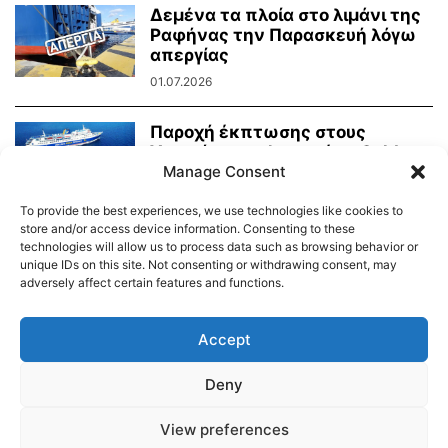
Δεμένα τα πλοία στο λιμάνι της
Ραφήνας την Παρασκευή λόγω
απεργίας
01.07.2026
Παροχή έκπτωσης στους
Υποψήφιους Φοιτητές – Golden
Star Ferries
Manage Consent
13.05.2026
To provide the best experiences, we use technologies like cookies to
store and/or access device information. Consenting to these
technologies will allow us to process data such as browsing behavior or
unique IDs on this site. Not consenting or withdrawing consent, may
adversely affect certain features and functions.
Διαύγεια – Δήμου Τήνου
Δημοτικό Λιμενικό Ταμείο Τήνου – Άνδρου
Εορτολόγιο
Accept
Tinos Island Live Webcamera
Χάρτης Πλοίων
Deny
© 2026
View preferences