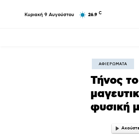
C
Κυριακή 9 Αυγούστου
26.9
Επικαιρότητα
Σύλλογοι
Εκκλησία
Αθλ
ΑΦΙΕΡΏΜΑΤΑ
Τήνος το
μαγευτικ
φυσική μ
Ακούστε