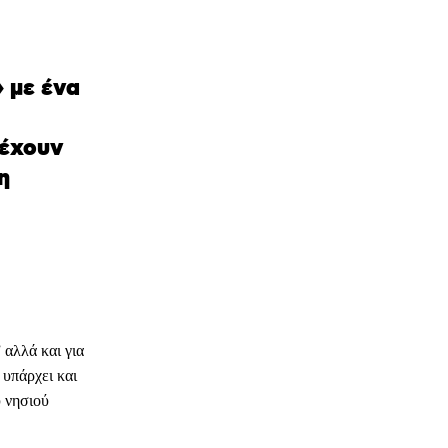
» με ένα
 έχουν
η
 αλλά και για
 υπάρχει και
υ νησιού