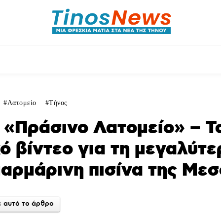
ητικά
Αρθρογραφία
Χωριά
Agenda
Podcas
Λατομείο
Τήνος
 «Πράσινο Λατομείο» – Τ
ό βίντεο για τη μεγαλύτε
αρμάρινη πισίνα της Μεσ
 αυτό το άρθρο