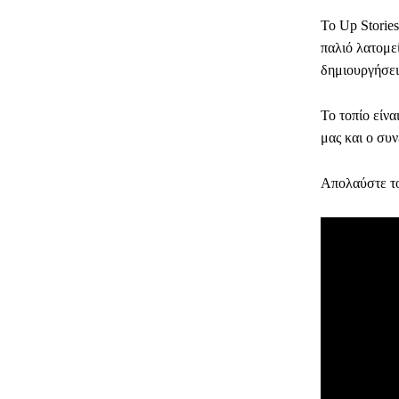
Το Up Storie
παλιό λατομε
δημιουργήσει
Το τοπίο είνα
μας και ο συ
Απολαύστε το