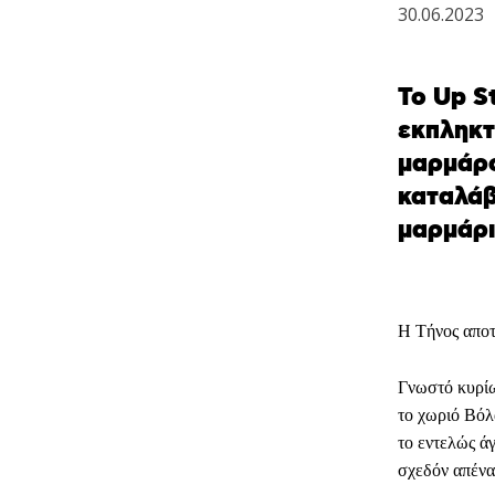
30.06.2023
Το Up S
εκπληκτ
μαρμάρο
καταλάβ
μαρμάρι
Η Τήνος αποτ
Γνωστό κυρίω
το χωριό Βόλ
το εντελώς ά
σχεδόν απένα