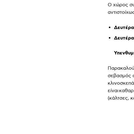
Ο χώρος συ
αντιστοίχω
Δευτέρα
Δευτέρα
Υπενθυμ
Παρακαλού
σεβασμός σ
κλινοσκεπά
είναι καθα
(κάλτσες, 