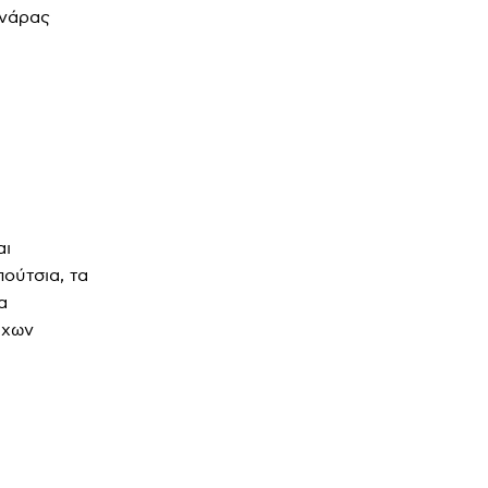
ινάρας
αι
ούτσια, τα
α
ύχων