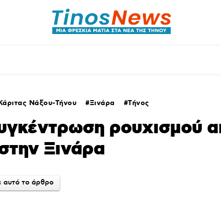
θλητικά
Αρθρογραφία
Χωριά
Agenda
Κάριτας Νάξου-Τήνου
Ξινάρα
Τήνος
Συγκέντρωση ρουχισμού α
στην Ξινάρα
 αυτό το άρθρο