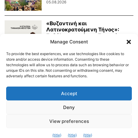
05.08.2026
«Βυζαντινή και
Λατινοκρατούμενη Τήνος»:
Εκδήλωση από την Εταιρεία
Τηνιακών Μελετών
Manage Consent
03.08.2026
To provide the best experiences, we use technologies like cookies to
store and/or access device information. Consenting to these
technologies will allow us to process data such as browsing behavior or
unique IDs on this site. Not consenting or withdrawing consent, may
adversely affect certain features and functions.
Διαύγεια – Δήμου Τήνου
Δημοτικό Λιμενικό Ταμείο Τήνου – Άνδρου
Εορτολόγιο
Accept
Tinos Island Live Webcamera
Χάρτης Πλοίων
Deny
© 2026
View preferences
Exit mobile version
{title}
{title}
{title}