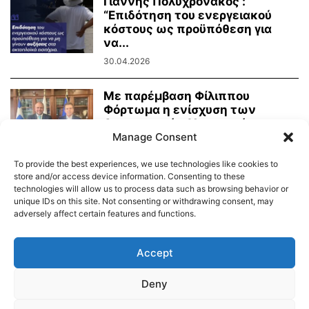
Γιάννης Πολυχρονάκος :
“Επιδότηση του ενεργειακού
κόστους ως προϋπόθεση για
να...
30.04.2026
Με παρέμβαση Φίλιππου
Φόρτωμα η ενίσχυση των
Αστυνομικών Υπηρεσιών των
Κυκλάδων...
Manage Consent
27.04.2026
To provide the best experiences, we use technologies like cookies to
store and/or access device information. Consenting to these
technologies will allow us to process data such as browsing behavior or
unique IDs on this site. Not consenting or withdrawing consent, may
adversely affect certain features and functions.
Διαύγεια – Δήμου Τήνου
Δημοτικό Λιμενικό Ταμείο Τήνου – Άνδρου
Εορτολόγιο
Accept
Tinos Island Live Webcamera
Χάρτης Πλοίων
Deny