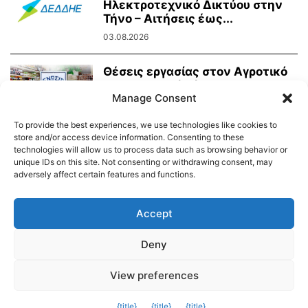
Ηλεκτροτεχνικό Δικτύου στην
Τήνο – Αιτήσεις έως...
03.08.2026
Θέσεις εργασίας στον Αγροτικό
Συνεταιρισμό Τήνου
Manage Consent
09.07.2026
To provide the best experiences, we use technologies like cookies to
store and/or access device information. Consenting to these
technologies will allow us to process data such as browsing behavior or
unique IDs on this site. Not consenting or withdrawing consent, may
adversely affect certain features and functions.
Διαύγεια – Δήμου Τήνου
Δημοτικό Λιμενικό Ταμείο Τήνου – Άνδρου
Εορτολόγιο
Accept
Tinos Island Live Webcamera
Χάρτης Πλοίων
Deny
© 2026
View preferences
Exit mobile version
{title}
{title}
{title}