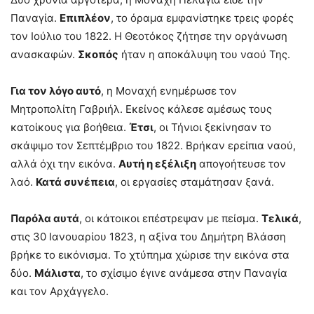
Παναγία.
Επιπλέον
, το όραμα εμφανίστηκε τρεις φορές
τον Ιούλιο του 1822. Η Θεοτόκος ζήτησε την οργάνωση
ανασκαφών.
Σκοπός
ήταν η αποκάλυψη του ναού Της.
Για τον λόγο αυτό
, η Μοναχή ενημέρωσε τον
Μητροπολίτη Γαβριήλ. Εκείνος κάλεσε αμέσως τους
κατοίκους για βοήθεια.
Έτσι
, οι Τήνιοι ξεκίνησαν το
σκάψιμο τον Σεπτέμβριο του 1822. Βρήκαν ερείπια ναού,
αλλά όχι την εικόνα.
Αυτή η εξέλιξη
απογοήτευσε τον
λαό.
Κατά συνέπεια
, οι εργασίες σταμάτησαν ξανά.
Παρόλα αυτά
, οι κάτοικοι επέστρεψαν με πείσμα.
Τελικά
,
στις 30 Ιανουαρίου 1823, η αξίνα του Δημήτρη Βλάσση
βρήκε το εικόνισμα. Το χτύπημα χώρισε την εικόνα στα
δύο.
Μάλιστα
, το σχίσιμο έγινε ανάμεσα στην Παναγία
και τον Αρχάγγελο.