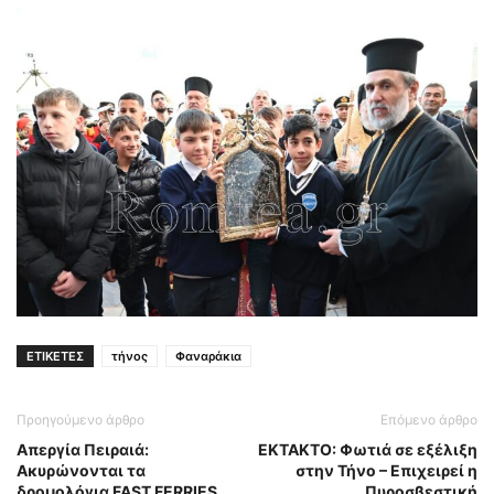
ΕΤΙΚΕΤΕΣ
τήνος
Φαναράκια
Προηγούμενο άρθρο
Επόμενο άρθρο
Απεργία Πειραιά:
ΕΚΤΑΚΤΟ: Φωτιά σε εξέλιξη
Ακυρώνονται τα
στην Τήνο – Επιχειρεί η
δρομολόγια FAST FERRIES
Πυροσβεστική