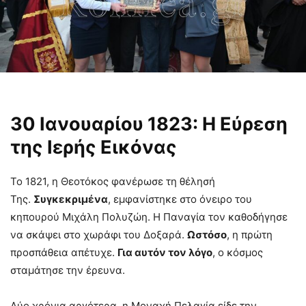
30 Ιανουαρίου 1823: Η Εύρεση
της Ιερής Εικόνας
Το 1821, η Θεοτόκος φανέρωσε τη θέλησή
Της.
Συγκεκριμένα
, εμφανίστηκε στο όνειρο του
κηπουρού Μιχάλη Πολυζώη. Η Παναγία τον καθοδήγησε
να σκάψει στο χωράφι του Δοξαρά.
Ωστόσο
, η πρώτη
προσπάθεια απέτυχε.
Για αυτόν τον λόγο
, ο κόσμος
σταμάτησε την έρευνα.
Δύο χρόνια αργότερα, η Μοναχή Πελαγία είδε την