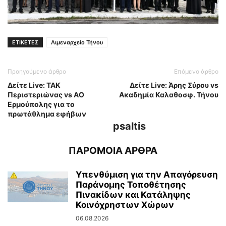
ΕΤΙΚΕΤΕΣ
Λιμεναρχείο Τήνου
Προηγούμενο άρθρο
Επόμενο άρθρο
Δείτε Live: ΤΑΚ
Δείτε Live: Άρης Σύρου vs
Περιστεριώνας vs ΑΟ
Ακαδημία Καλαθοσφ. Τήνου
Ερμούπολης για το
πρωτάθλημα εφήβων
psaltis
ΠΑΡΟΜΟΙΑ ΑΡΘΡΑ
Υπενθύμιση για την Απαγόρευση
Παράνομης Τοποθέτησης
Πινακίδων και Κατάληψης
Κοινόχρηστων Χώρων
06.08.2026