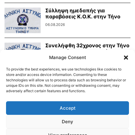
Σύλληψη ημεδαπής για
παραβάσεις Κ.Ο.Κ. στην Τήνο
06.08.2026
Συνελήφθη 32χρονος στην Τήνο
για ηχορύπανση σε κατάστημα
Manage Consent
υγειονομικού ενδιαφέροντος
03.08.2026
To provide the best experiences, we use technologies like cookies to
store and/or access device information. Consenting to these
technologies will allow us to process data such as browsing behavior or
unique IDs on this site. Not consenting or withdrawing consent, may
adversely affect certain features and functions.
Διαύγεια – Δήμου Τήνου
Δημοτικό Λιμενικό Ταμείο Τήνου – Άνδρου
Εορτολόγιο
Accept
Tinos Island Live Webcamera
Χάρτης Πλοίων
Deny
© 2026