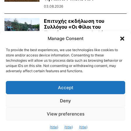
03.08.2026
Επιτυχής εκδήλωση του
Συλλόγου «Οι Φίλοι του
Πρασίνου» με κουκλοθέατρο
Manage Consent
και...
02.08.2026
To provide the best experiences, we use technologies like cookies to
store and/or access device information. Consenting to these
technologies will allow us to process data such as browsing behavior or
unique IDs on this site. Not consenting or withdrawing consent, may
adversely affect certain features and functions.
Διαύγεια – Δήμου Τήνου
Δημοτικό Λιμενικό Ταμείο Τήνου – Άνδρου
Εορτολόγιο
Accept
Tinos Island Live Webcamera
Χάρτης Πλοίων
Deny
© 2026
View preferences
Exit mobile version
{title}
{title}
{title}