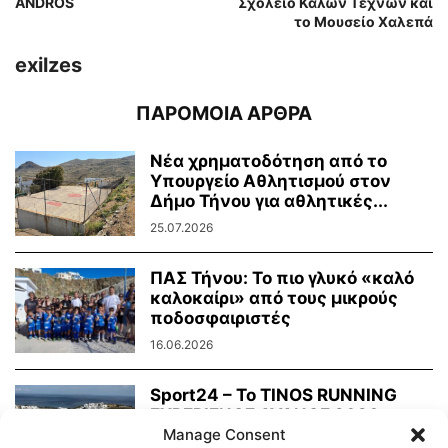
ANDROS
Σχολείο Καλών Τεχνών και
το Μουσείο Χαλεπά
exilzes
ΠΑΡΟΜΟΙΑ ΑΡΘΡΑ
Νέα χρηματοδότηση από το
Υπουργείο Αθλητισμού στον
Δήμο Τήνου για αθλητικές...
25.07.2026
ΠΑΣ Τήνου: Το πιο γλυκό «καλό
καλοκαίρι» από τους μικρούς
ποδοσφαιριστές
16.06.2026
Sport24 – To TINOS RUNNING
EXPERIENCE AVANCE 2026
απέδειξε ότι η...
Manage Consent