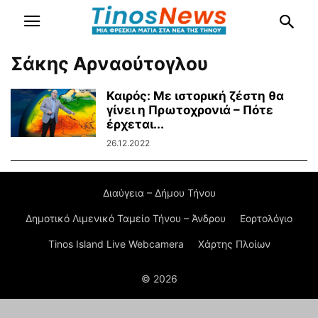
Σάκης Αρναούτογλου
Καιρός: Με ιστορική ζέστη θα
γίνει η Πρωτοχρονιά – Πότε
έρχεται...
26.12.2022
Διαύγεια – Δήμου Τήνου
Δημοτικό Λιμενικό Ταμείο Τήνου – Άνδρου
Εορτολόγιο
Tinos Island Live Webcamera
Χάρτης Πλοίων
© 2026