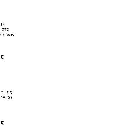
ης
 στο
τείχαν
ής
η της
 18.00
ής