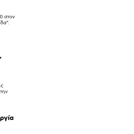
0 στον
δα”.
,
ης
ργία