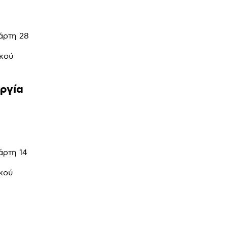
άρτη 28
ικού
ργία
άρτη 14
ικού