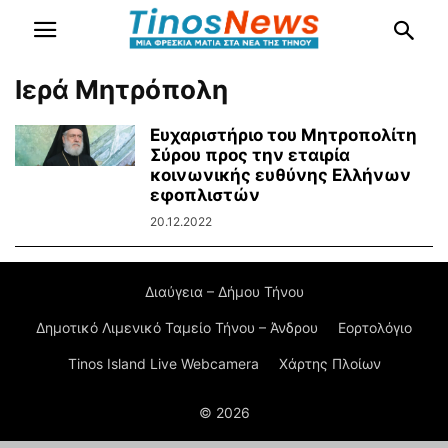
Ιερά Μητρόπολη
Ευχαριστήριο του Μητροπολίτη
Σύρου προς την εταιρία
κοινωνικής ευθύνης Ελλήνων
εφοπλιστών
20.12.2022
Διαύγεια – Δήμου Τήνου
Δημοτικό Λιμενικό Ταμείο Τήνου – Άνδρου
Εορτολόγιο
Tinos Island Live Webcamera
Χάρτης Πλοίων
© 2026