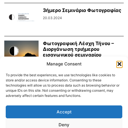
3ήμερο Σεμινάριο Φωτογραφίας
20.03.2024
Φωτογραφική Λέσχη Τήνου –
Διοργάνωση τριήμερου
εισαγωγικού σεμιναρίου
12.03.2024
Manage Consent
To provide the best experiences, we use technologies like cookies to
κλικ αγάπης: παρουσίαση &
store and/or access device information. Consenting to these
έναρξη δράσης
technologies will allow us to process data such as browsing behavior or
20.06.2023
unique IDs on this site. Not consenting or withdrawing consent, may
adversely affect certain features and functions.
Accept
Διαύγεια – Δήμου Τήνου
Deny
Δημοτικό Λιμενικό Ταμείο Τήνου – Άνδρου
Εορτολόγιο