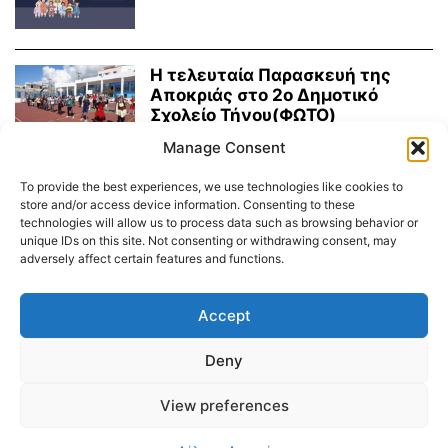
Η τελευταία Παρασκευή της
Αποκριάς στο 2ο Δημοτικό
Σχολείο Τήνου(ΦΩΤΟ)
26.02.2023
Manage Consent
To provide the best experiences, we use technologies like cookies to
Sports Excellence: Μαθήματα
store and/or access device information. Consenting to these
Διατροφής & “Σχολείο της
technologies will allow us to process data such as browsing behavior or
Κίνησης” για τα παιδιά...
unique IDs on this site. Not consenting or withdrawing consent, may
adversely affect certain features and functions.
19.02.2023
Accept
Διαύγεια – Δήμου Τήνου
Deny
Δημοτικό Λιμενικό Ταμείο Τήνου – Άνδρου
Εορτολόγιο
Tinos Island Live Webcamera
Χάρτης Πλοίων
View preferences