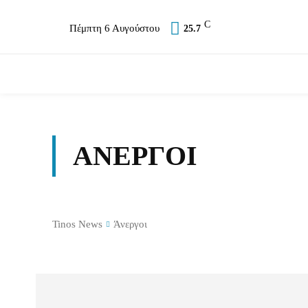
C
Πέμπτη 6 Αυγούστου
25.7
Επικαιρότητα
Σύλλογοι
Εκκλησία
Αθλ
ΆΝΕΡΓΟΙ
Tinos News
Άνεργοι