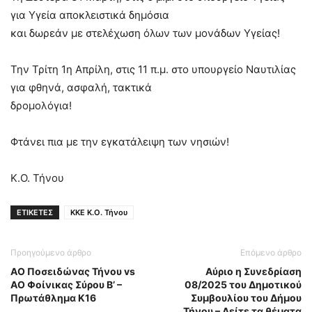
για Υγεία αποκλειστικά δημόσια
και δωρεάν με στελέχωση όλων των μονάδων Υγείας!
Την Τρίτη 1η Απρίλη, στις 11 π.μ. στο υπουργείο Ναυτιλίας
για φθηνά, ασφαλή, τακτικά
δρομολόγια!
Φτάνει πια με την εγκατάλειψη των νησιών!
Κ.Ο. Τήνου
ΕΤΙΚΕΤΕΣ
ΚΚΕ Κ.Ο. Τήνου
Προηγούμενο άρθρο
Επόμενο άρθρο
ΑΟ Ποσειδώνας Τήνου vs
Αύριο η Συνεδρίαση
ΑΟ Φοίνικας Σύρου Β’ –
08/2025 του Δημοτικού
Πρωτάθλημα Κ16
Συμβουλίου του Δήμου
Τήνου – Δείτε τα θέματα