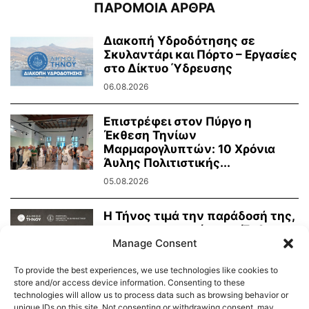
ΠΑΡΟΜΟΙΑ ΑΡΘΡΑ
Διακοπή Υδροδότησης σε
Σκυλαντάρι και Πόρτο – Εργασίες
στο Δίκτυο Ύδρευσης
06.08.2026
Επιστρέφει στον Πύργο η
Έκθεση Τηνίων
Μαρμαρογλυπτών: 10 Χρόνια
Άυλης Πολιτιστικής...
05.08.2026
Η Τήνος τιμά την παράδοσή της,
τη μαρμαροτεχνία της. Έκθεση
Τήνιων...
Manage Consent
31.07.2026
To provide the best experiences, we use technologies like cookies to
store and/or access device information. Consenting to these
technologies will allow us to process data such as browsing behavior or
unique IDs on this site. Not consenting or withdrawing consent, may