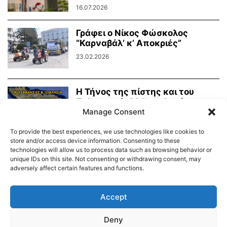
16.07.2026
Γράφει ο Νίκος Φώσκολος
“Καρναβάλ’ κ’ Αποκριές”
23.02.2026
Η Τήνος της πίστης και του
Πολιτισμού: 924 εκκλησίες και
951...
Manage Consent
06.02.2026
To provide the best experiences, we use technologies like cookies to
store and/or access device information. Consenting to these
technologies will allow us to process data such as browsing behavior or
unique IDs on this site. Not consenting or withdrawing consent, may
adversely affect certain features and functions.
Διαύγεια – Δήμου Τήνου
Δημοτικό Λιμενικό Ταμείο Τήνου – Άνδρου
Εορτολόγιο
Accept
Tinos Island Live Webcamera
Χάρτης Πλοίων
Deny