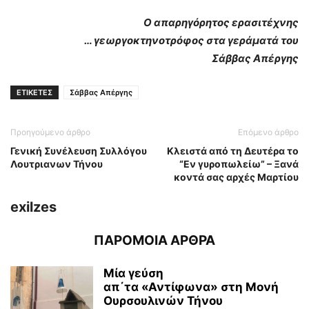
Ο απαρηγόρητος ερασιτέχνης
… γεωργοκτηνοτρόφος στα γεράματά του
Σάββας Απέργης
ΕΤΙΚΕΤΕΣ
Σάββας Απέργης
Προηγούμενο άρθρο
Επόμενο άρθρο
Γενική Συνέλευση Συλλόγου
Κλειστά από τη Δευτέρα το
Λουτριανων Τήνου
“Εν γυροπωλείω” – Ξανά
κοντά σας αρχές Μαρτίου
exilzes
ΠΑΡΟΜΟΙΑ ΑΡΘΡΑ
Μία γεύση
απ΄τα «Αντίφωνα» στη Μονή
Ουρσουλινών Τήνου