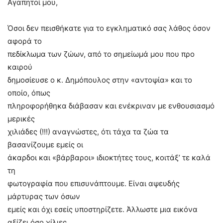
Αγαπητοί μου,
Όσοι δεν πεισθήκατε για το εγκληματικό σας λάθος όσον
αφορά το
πεδίκλωμα των ζώων, από το σημείωμά μου που προ
καιρού
δημοσίευσε ο κ. Δημόπουλος στην «αντοψία» και το
οποίο, όπως
πληροφορήθηκα διάβασαν και ενέκριναν με ενθουσιασμό
μερικές
χιλιάδες (!!!) αναγνώστες, ότι τάχα τα ζώα τα
βασανίζουμε εμείς οι
άκαρδοι και «βάρβαροι» ιδιοκτήτες τους, κοιτάξ’ τε καλά
τη
φωτογραφία που επισυνάπτουμε. Είναι αψευδής
μάρτυρας των όσων
εμείς και όχι εσείς υποστηρίζετε. Άλλωστε μια εικόνα
αξίζει όσο χίλιες