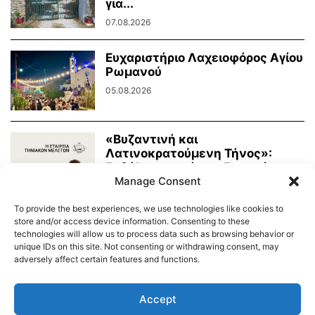
για...
07.08.2026
Ευχαριστήριο Λαχειοφόρος Αγίου
Ρωμανού
05.08.2026
«Βυζαντινή και
Λατινοκρατούμενη Τήνος»:
Εκδήλωση από την Εταιρεία
Manage Consent
Τηνιακών Μελετών
03.08.2026
To provide the best experiences, we use technologies like cookies to
store and/or access device information. Consenting to these
technologies will allow us to process data such as browsing behavior or
unique IDs on this site. Not consenting or withdrawing consent, may
adversely affect certain features and functions.
Διαύγεια – Δήμου Τήνου
Δημοτικό Λιμενικό Ταμείο Τήνου – Άνδρου
Εορτολόγιο
Accept