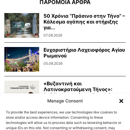
ΠΑΡΟΜΟΙΑ ΑΡΘΡΑ
50 Χρόνια “Πράσινο στην Τήνο” –
Κάλεσμα αγάπης και στήριξης
για...
07.08.2026
Ευχαριστήριο Λαχειοφόρος Αγίου
Ρωμανού
05.08.2026
«Βυζαντινή και
Λατινοκρατούμενη Τήνος»:
Εκδήλωση από την Εταιρεία
Manage Consent
Τηνιακών Μελετών
03.08.2026
To provide the best experiences, we use technologies like cookies to
store and/or access device information. Consenting to these
technologies will allow us to process data such as browsing behavior or
unique IDs on this site. Not consenting or withdrawing consent, may