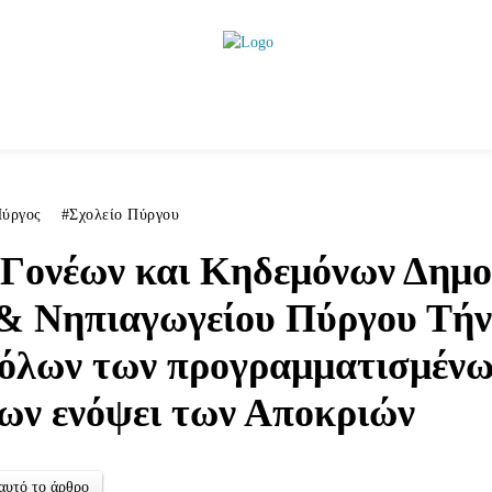
ητικά
Αρθρογραφία
Χωριά
Agenda
Podcas
ύργος
Σχολείο Πύργου
 Γονέων και Κηδεμόνων Δημο
 & Νηπιαγωγείου Πύργου Τήν
όλων των προγραμματισμένω
ων ενόψει των Αποκριών
αυτό το άρθρο