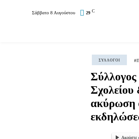
C
Σάββατο 8 Αυγούστου
29
Επικαιρότητα
Σύλλογοι
Εκκλησία
Αθλ
ΣΎΛΛΟΓΟΙ
Π
Σύλλογος
Σχολείου
ακύρωση 
εκδηλώσε
Ακούστε 