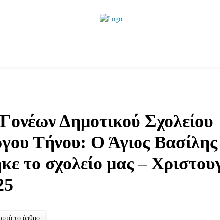
ητικά
Αρθρογραφία
Χωριά
Agenda
Podcas
 Γονέων Δημοτικού Σχολείου
γου Τήνου: Ο Άγιος Βασίλης
κε το σχολείο μας – Χριστου
25
αυτό το άρθρο