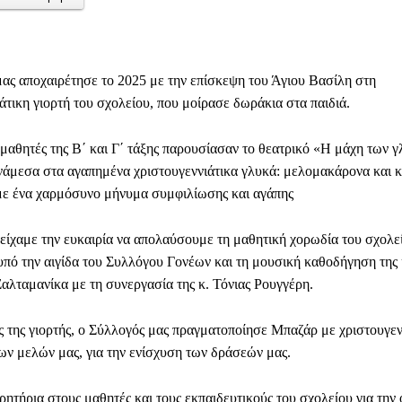
ας αποχαιρέτησε το 2025 με την επίσκεψη του Άγιου Βασίλη στη
άτικη γιορτή του σχολείου, που μοίρασε δωράκια στα παιδιά.
 μαθητές της Β΄ και Γ΄ τάξης παρουσίασαν το θεατρικό «Η μάχη των γ
νάμεσα στα αγαπημένα χριστουγεννιάτικα γλυκά: μελομακάρονα και 
με ένα χαρμόσυνο μήνυμα συμφιλίωσης και αγάπης
 είχαμε την ευκαιρία να απολαύσουμε τη μαθητική χορωδία του σχολε
υπό την αιγίδα του Συλλόγου Γονέων και τη μουσική καθοδήγηση της 
αλταμανίκα με τη συνεργασία της κ. Τόνιας Ρουγγέρη.
ς της γιορτής, ο Σύλλογός μας πραγματοποίησε Μπαζάρ με χριστουγεν
ων μελών μας, για την ενίσχυση των δράσεών μας.
ητήρια στους μαθητές και τους εκπαιδευτικούς του σχολείου για την