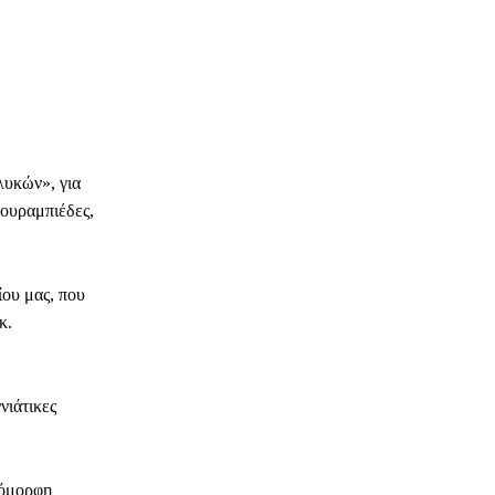
λυκών», για
κουραμπιέδες,
ίου μας, που
κ.
νιάτικες
 όμορφη