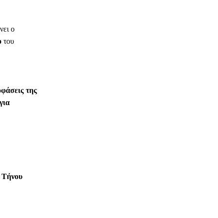
νει ο
ο
του
οφάσεις της
για
 Τήνου