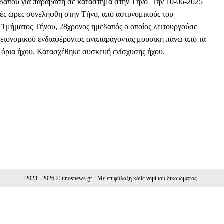
δαπού για παράβαση σε κατάστημα στην Τήνο Την 10-06-2025
ές ώρες συνελήφθη στην Τήνο, από αστυνομικούς του
Τμήματος Τήνου, 28χρονος ημεδαπός ο οποίος λειτουργούσε
ειονομικού ενδιαφέροντος αναπαράγοντας μουσική πάνω από τα
 όρια ήχου. Κατασχέθηκε συσκευή ενίσχυσης ήχου.
Facebook
WhatsApp
Viber
ΙΟ
2023 - 2026 © tinosnews.gr - Με επιφύλαξη κάθε νομίμου δικαιώματος.