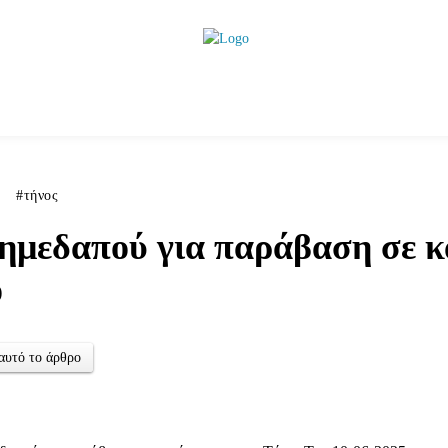
ητικά
Αρθρογραφία
Χωριά
Agenda
Podcas
τήνος
ημεδαπού για παράβαση σε 
ο
αυτό το άρθρο