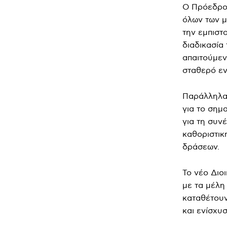
Ο Πρόεδρος
όλων των μ
την εμπιστ
διαδικασία
απαιτούμεν
σταθερό εν
Παράλληλα,
για το σημ
για τη συν
καθοριστικ
δράσεων.
Το νέο Διο
με τα μέλη
καταθέτουν
και ενίσχυ