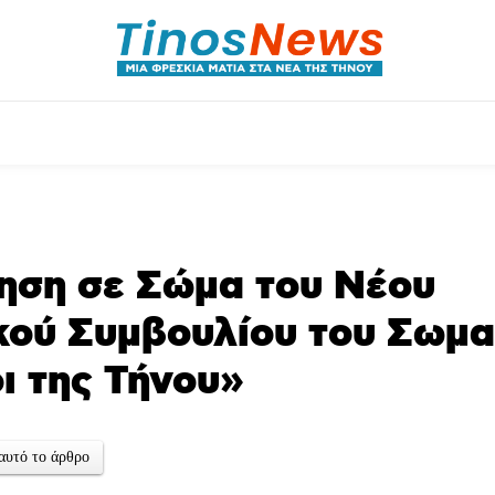
θλητικά
Αρθρογραφία
Χωριά
Agenda
ηση σε Σώμα του Νέου
κού Συμβουλίου του Σωμα
ι της Τήνου»
αυτό το άρθρο