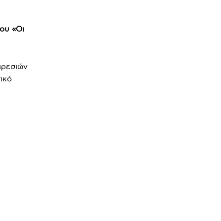
ου «Οι
ιρεσιών
ικό