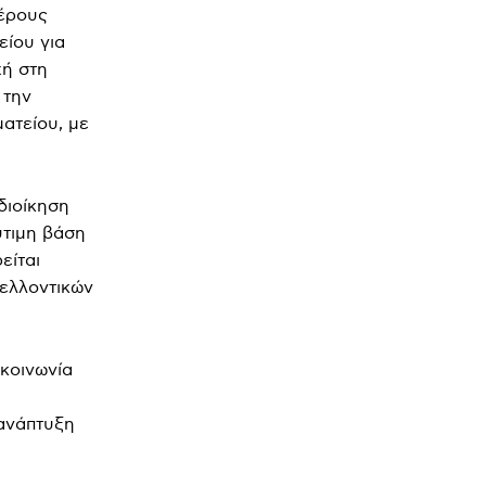
μέρους
είου για
χή στη
 την
ατείου, με
διοίκηση
ύτιμη βάση
είται
μελλοντικών
ικοινωνία
 ανάπτυξη