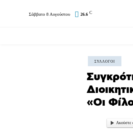
C
Σάββατο 8 Αυγούστου
26.6
Επικαιρότητα
Σύλλογοι
Εκκλησία
Α
ΣΎΛΛΟΓΟΙ
Συγκρότ
Διοικητι
«Οι Φίλο
Ακούστε 