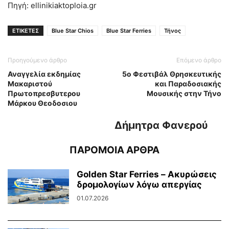
Πηγή: ellinikiaktoploia.gr
ΕΤΙΚΕΤΕΣ
Blue Star Chios
Blue Star Ferries
Τήνος
Προηγούμενο άρθρο
Επόμενο άρθρο
Αναγγελία εκδημίας
5ο Φεστιβάλ Θρησκευτικής
Μακαριστού
και Παραδοσιακής
Πρωτοπρεσβυτερου
Μουσικής στην Τήνο
Μάρκου Θεοδοσιου
Δήμητρα Φανερού
ΠΑΡΟΜΟΙΑ ΑΡΘΡΑ
Golden Star Ferries – Ακυρώσεις
δρομολογίων λόγω απεργίας
01.07.2026