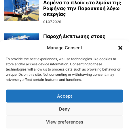
Δεμένα τα πλοία στο λιμάνι της
Ραφήνας την Παρασκευή λόγω
απεργίας
01.07.2026
Παροχή έκπτωσης στους
Υποψήφιους Φοιτητές – Golden
Manage Consent
Star Ferries
13.05.2026
To provide the best experiences, we use technologies like cookies to
store and/or access device information. Consenting to these
technologies will allow us to process data such as browsing behavior or
unique IDs on this site. Not consenting or withdrawing consent, may
adversely affect certain features and functions.
Διαύγεια – Δήμου Τήνου
Δημοτικό Λιμενικό Ταμείο Τήνου – Άνδρου
Εορτολόγιο
Accept
Tinos Island Live Webcamera
Χάρτης Πλοίων
Deny
© 2026
View preferences