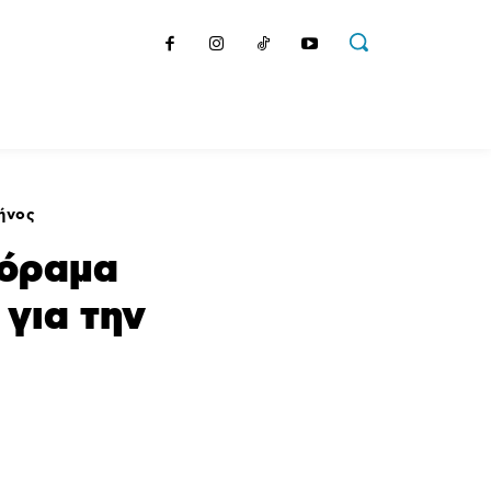
Podcast
Αγγελίες
Τοπική Αυτοδιοίκηση
Ακτοπλ
ήνος
 όραμα
για την