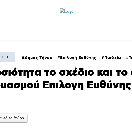
θλητικά
Αρθρογραφία
Χωριά
Agenda
ΚΗΣΗ
Δήμος Τήνου
Επιλογή Ευθύνης
Παιδεία
Τ
σιότητα το σχέδιο και το
υασμού Επιλογη Ευθύνης 
αυτό το άρθρο