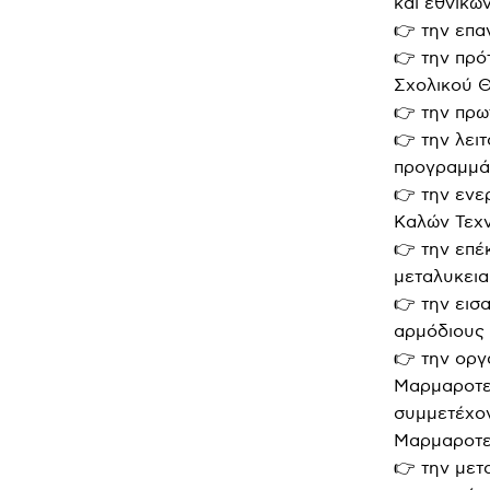
και εθνικώ
👉 την επα
👉 την πρό
Σχολικού Θ
👉 την πρ
👉 την λει
προγραμμάτ
👉 την ενε
Καλών Τεχ
👉 την επέ
μεταλυκεια
👉 την εισ
αρμόδιους 
👉 την ορ
Μαρμαροτεχ
συμμετέχον
Μαρμαροτε
👉 την μετ