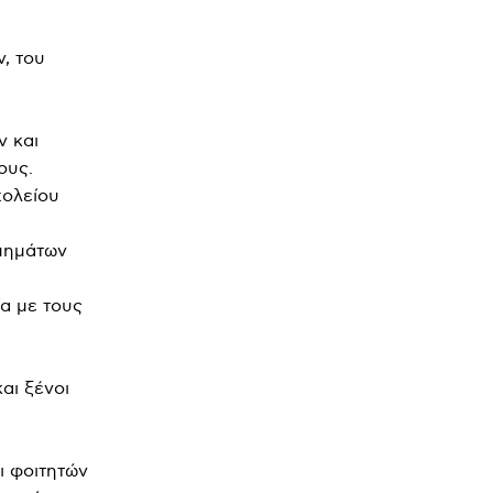
, του
ν και
ους.
χολείου
τμημάτων
α με τους
αι ξένοι
ι φοιτητών