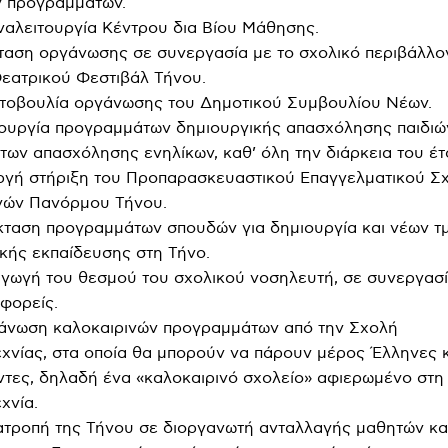
ν προγραμμάτων.
ναλειτουργία Κέντρου δια Βίου Μάθησης.
ταση οργάνωσης σε συνεργασία με το σχολικό περιβάλλον
εατρικού Φεστιβάλ Τήνου.
ωτοβουλία οργάνωσης του Δημοτικού Συμβουλίου Νέων.
τουργία προγραμμάτων δημιουργικής απασχόλησης παιδιώ
ων απασχόλησης ενηλίκων, καθ’ όλη την διάρκεια του έτ
ργή στήριξη του Προπαρασκευαστικού Επαγγελματικού Σ
νών Πανόρμου Τήνου.
κταση προγραμμάτων σπουδών για δημιουργία και νέων 
κής εκπαίδευσης στη Τήνο.
αγωγή του θεσμού του σχολικού νοσηλευτή, σε συνεργασί
φορείς.
γάνωση καλοκαιρινών προγραμμάτων από την Σχολή
νίας, στα οποία θα μπορούν να πάρουν μέρος Έλληνες κ
τες, δηλαδή ένα «καλοκαιρινό σχολείο» αφιερωμένο στη
χνία.
ατροπή της Τήνου σε διοργανωτή ανταλλαγής μαθητών κα