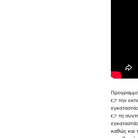
Προγραμμα
👉 την εκπ
εγκαταστά
👉 τη συντ
εγκαταστάσ
καθώς και 