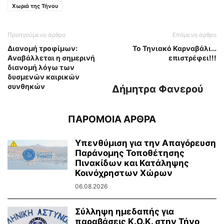
Χωριά της Τήνου
Προηγούμενο άρθρο
Επόμενο άρθρο
Διανομή τροφίμων:
Το Τηνιακό Καρναβάλι…
Aναβάλλεται η σημερινή
επιστρέφει!!!
διανομή λόγω των
δυσμενών καιρικών
συνθηκών
Δήμητρα Φανερού
ΠΑΡΟΜΟΙΑ ΑΡΘΡΑ
Υπενθύμιση για την Απαγόρευση
Παράνομης Τοποθέτησης
Πινακίδων και Κατάληψης
Κοινόχρηστων Χώρων
06.08.2026
Σύλληψη ημεδαπής για
παραβάσεις Κ.Ο.Κ. στην Τήνο