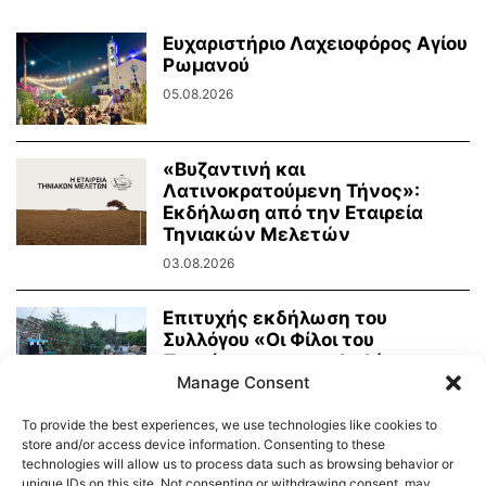
Ευχαριστήριο Λαχειοφόρος Αγίου
Ρωμανού
05.08.2026
«Βυζαντινή και
Λατινοκρατούμενη Τήνος»:
Εκδήλωση από την Εταιρεία
Τηνιακών Μελετών
03.08.2026
Επιτυχής εκδήλωση του
Συλλόγου «Οι Φίλοι του
Πρασίνου» με κουκλοθέατρο
και...
Manage Consent
02.08.2026
To provide the best experiences, we use technologies like cookies to
store and/or access device information. Consenting to these
technologies will allow us to process data such as browsing behavior or
unique IDs on this site. Not consenting or withdrawing consent, may