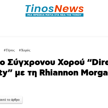
θλητικά
Αρθρογραφία
Χωριά
Agenda
Τήνος
Χορός
ο Σύγχρονου Χορού “Dir
ity” με τη Rhiannon Morg
αυτό το άρθρο