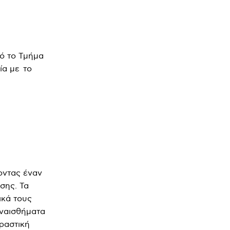
ό το Τμήμα
ία με το
οντας έναν
σης. Τα
ικά τους
υναισθήματα
ραστική