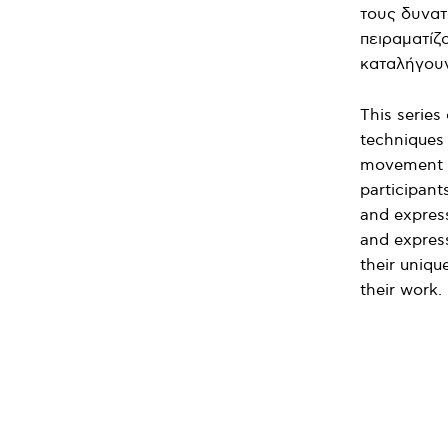
τους δυνατ
πειραματίζ
καταλήγουν
This serie
techniques
movement e
participant
and express
and express
their uniqu
their work.
ΜΕΡΊΔ