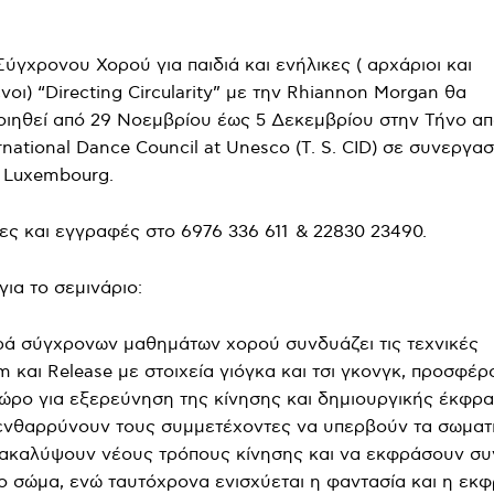
Σύγχρονου Χορού για παιδιά και ενήλικες ( αρχάριοι και
οι) “Directing Circularity” με την Rhiannon Morgan θα
ιηθεί από 29 Νοεμβρίου έως 5 Δεκεμβρίου στην Τήνο απ
national Dance Council at Unesco (T. S. CID) σε συνεργασ
l Luxembourg.
ς και εγγραφές στο 6976 336 611 & 22830 23490.
για το σεμινάριο:
ρά σύγχρονων μαθημάτων χορού συνδυάζει τις τεχνικές
 και Release με στοιχεία γιόγκα και τσι γκονγκ, προσφέρ
ώρο για εξερεύνηση της κίνησης και δημιουργικής έκφρα
νθαρρύνουν τους συμμετέχοντες να υπερβούν τα σωματ
νακαλύψουν νέους τρόπους κίνησης και να εκφράσουν σ
ο σώμα, ενώ ταυτόχρονα ενισχύεται η φαντασία και η εκφ