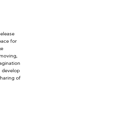
elease
pace for
ge
 moving,
agination
, develop
haring of
ΗΛΕΚΤΡΟΝΙΚΗ ΔΙΕΥΘΥΝΣΗ
Copy URL