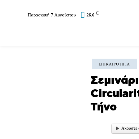
C
Παρασκευή 7 Αυγούστου
26.6
Επικαιρότητα
Σύλλογοι
Εκκλησία
Α
ΕΠΙΚΑΙΡΌΤΗΤΑ
Σεμινάρι
Circular
Τήνο
Ακούστε 