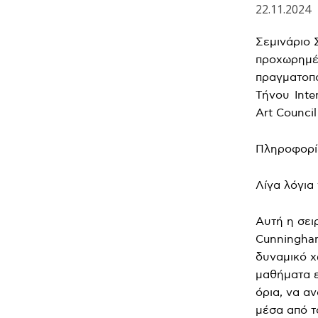
22.11.2024
Σεμινάριο 
προχωρημέν
πραγματοπο
Τήνου Inter
Art Counci
Πληροφορίε
Λίγα λόγια 
Αυτή η σει
Cunningham
δυναμικό χ
μαθήματα ε
όρια, να α
μέσα από τ