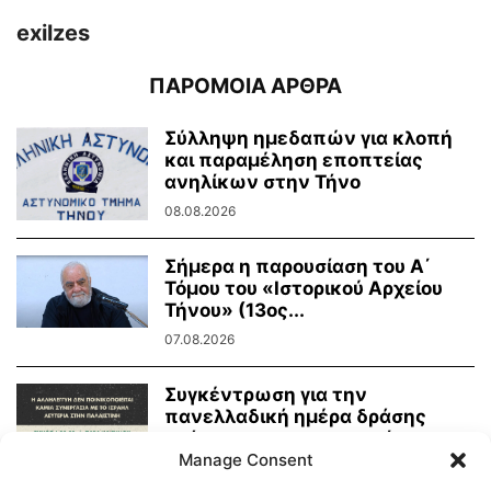
exilzes
ΠΑΡΟΜΟΙΑ ΑΡΘΡΑ
Σύλληψη ημεδαπών για κλοπή
και παραμέληση εποπτείας
ανηλίκων στην Τήνο
08.08.2026
Σήμερα η παρουσίαση του Α΄
Τόμου του «Ιστορικού Αρχείου
Τήνου» (13ος...
07.08.2026
Συγκέντρωση για την
πανελλαδική ημέρα δράσης
ενάντια στην γενοκτονία στην
Manage Consent
Παλαιστίνη
07.08.2026