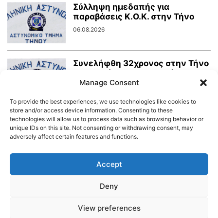
Σύλληψη ημεδαπής για
παραβάσεις Κ.Ο.Κ. στην Τήνο
06.08.2026
Συνελήφθη 32χρονος στην Τήνο
για ηχορύπανση σε κατάστημα
Manage Consent
υγειονομικού ενδιαφέροντος
03.08.2026
To provide the best experiences, we use technologies like cookies to
store and/or access device information. Consenting to these
technologies will allow us to process data such as browsing behavior or
unique IDs on this site. Not consenting or withdrawing consent, may
adversely affect certain features and functions.
Διαύγεια – Δήμου Τήνου
Δημοτικό Λιμενικό Ταμείο Τήνου – Άνδρου
Εορτολόγιο
Accept
Tinos Island Live Webcamera
Χάρτης Πλοίων
Deny
© 2026
View preferences