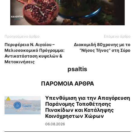
Προηγούμενο άρθρο
Επόμενο άρθρο
Περιφέρεια Ν. Αιγαίου –
Διακομιδή 80χρονης με το
Μελισσοκομικό Πρόγραμμα:
“Νήσος Τήνος” στη Σύρο
Αντικατάσταση κυψελών &
Μετακινήσεις
psaltis
ΠΑΡΟΜΟΙΑ ΑΡΘΡΑ
Υπενθύμιση για την Απαγόρευση
Παράνομης Τοποθέτησης
Πινακίδων και Κατάληψης
Κοινόχρηστων Χώρων
06.08.2026