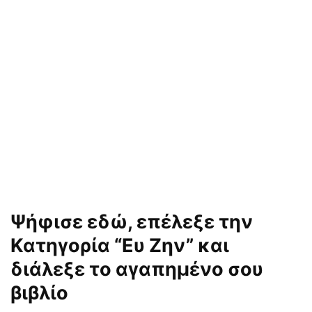
Ψήφισε εδώ, επέλεξε την
Κατηγορία “Ευ Ζην” και
διάλεξε το αγαπημένο σου
βιβλίο