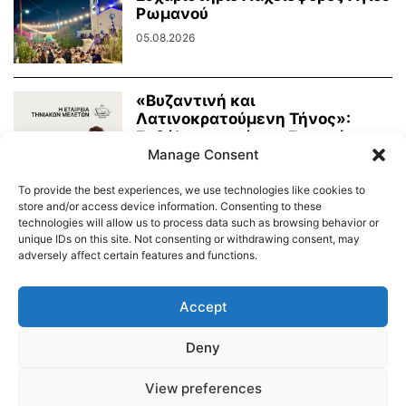
Ρωμανού
05.08.2026
«Βυζαντινή και
Λατινοκρατούμενη Τήνος»:
Εκδήλωση από την Εταιρεία
Τηνιακών Μελετών
Manage Consent
03.08.2026
To provide the best experiences, we use technologies like cookies to
store and/or access device information. Consenting to these
technologies will allow us to process data such as browsing behavior or
unique IDs on this site. Not consenting or withdrawing consent, may
adversely affect certain features and functions.
Διαύγεια – Δήμου Τήνου
Δημοτικό Λιμενικό Ταμείο Τήνου – Άνδρου
Εορτολόγιο
Accept
Tinos Island Live Webcamera
Χάρτης Πλοίων
Deny
© 2026
View preferences