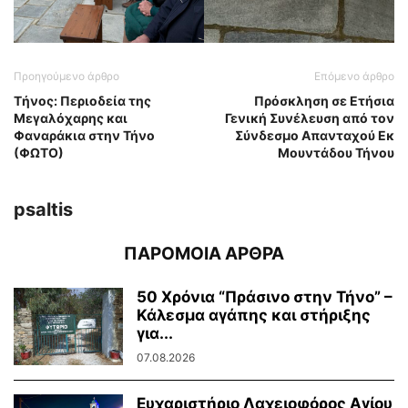
Προηγούμενο άρθρο
Επόμενο άρθρο
Tήνος: Περιοδεία της
Πρόσκληση σε Ετήσια
Μεγαλόχαρης και
Γενική Συνέλευση από τον
Φαναράκια στην Τήνο
Σύνδεσμο Απανταχού Εκ
(ΦΩΤΟ)
Μουντάδου Τήνου
psaltis
ΠΑΡΟΜΟΙΑ ΑΡΘΡΑ
50 Χρόνια “Πράσινο στην Τήνο” –
Κάλεσμα αγάπης και στήριξης
για...
07.08.2026
Ευχαριστήριο Λαχειοφόρος Αγίου