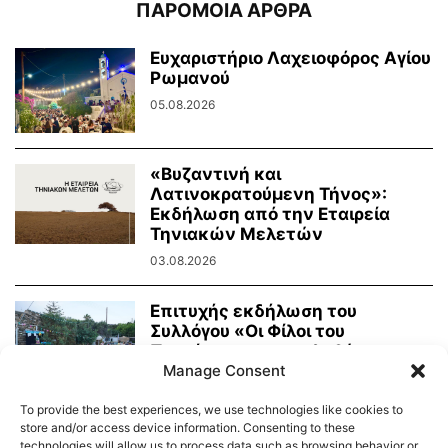
ΠΑΡΟΜΟΙΑ ΑΡΘΡΑ
Ευχαριστήριο Λαχειοφόρος Αγίου
Ρωμανού
05.08.2026
«Βυζαντινή και
Λατινοκρατούμενη Τήνος»:
Εκδήλωση από την Εταιρεία
Τηνιακών Μελετών
03.08.2026
Επιτυχής εκδήλωση του
Συλλόγου «Οι Φίλοι του
Πρασίνου» με κουκλοθέατρο
και...
Manage Consent
02.08.2026
To provide the best experiences, we use technologies like cookies to
store and/or access device information. Consenting to these
technologies will allow us to process data such as browsing behavior or