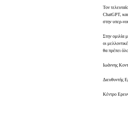
Τον τελευταί
ChatGPT, και
στην υπερ-νο
Στην ομιλία 
οι μελλοντικ
θα πρέπει όλ
Ιωάννης Κον
Διευθυντής 
Κέντρο Ερευ
ΜΕΡΊΔ