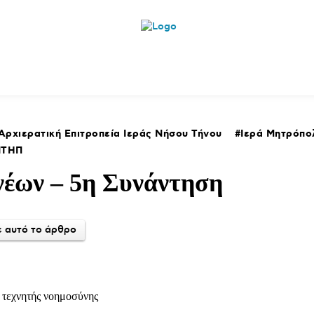
ητικά
Αρθρογραφία
Χωριά
Agenda
Podcas
Αρχιερατική Επιτροπεία Ιεράς Νήσου Τήνου
Ιερά Μητρόπο
ΙΤΗΠ
νέων – 5η Συνάντηση
 αυτό το άρθρο
 τεχνητής νοημοσύνης