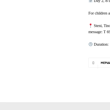
Day 2, 8/1
For children 
Steni, Tino
message: T 
Duration: 
ΜΕΡΊΔ