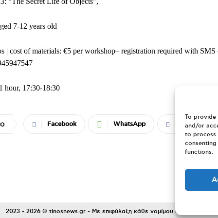
3: “The Secret Life of Objects”,
aged 7-12 years old
s | cost of materials: €5 per workshop– registration required with SMS
6945947547
1 hour, 17:30-18:30
To provide 
Facebook
WhatsApp
Viber
ΙΟ
and/or acce
to process 
consenting 
functions.
A
2023 - 2026 © tinosnews.gr - Με επιφύλαξη κάθε νομίμου δικαιώματος.