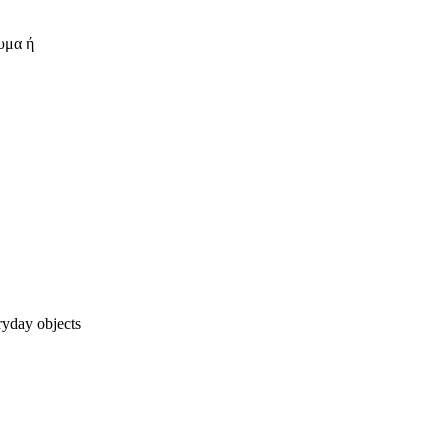
υμα ή
ryday objects