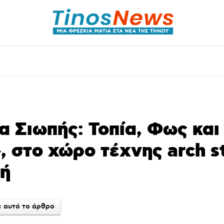
ητικά
Αρθρογραφία
Χωριά
Agenda
Podcas
 Σιωπής: Τοπία, Φως και
 στο χώρο τέχνης arch s
νή
 αυτό το άρθρο